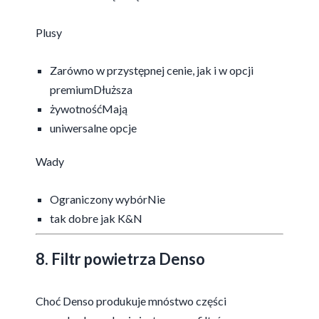
Plusy
Zarówno w przystępnej cenie, jak i w opcji
premiumDłuższa
żywotnośćMają
uniwersalne opcje
Wady
Ograniczony wybórNie
tak dobre jak K&N
8. Filtr powietrza Denso
Choć Denso produkuje mnóstwo części